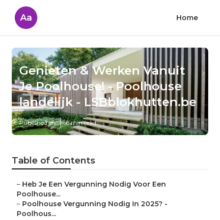
Aa
Home
Genieten & Werken Vanuit
Je Poolhouse! - Poolhouse
landelijk - LSBblokhutten.be
Published en
6 min read
Table of Contents
–
Heb Je Een Vergunning Nodig Voor Een
Poolhouse...
–
Poolhouse Vergunning Nodig In 2025? -
Poolhous...