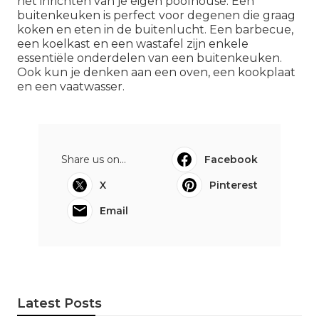
alleen een plek om te ontspannen. Het kan ook
dienen als opslagruimte, een plek om te douchen
en om te kleden. Daarom is het belangrijk om bij
het inrichten van je eigen poolhouse te letten op
functionaliteit, comfort en sfeer.
Wat Is Een Poolhouse? -
- Poolhouse landelijk -
LSBblokhutten.be
Een
poolhouse
kan op verschillende manieren
worden ingericht. Hieronder vind je ideeën voor
het inrichten van je eigen poolhouse: Een
buitenkeuken
is perfect voor degenen die graag
koken en eten in de buitenlucht. Een barbecue,
een koelkast en een wastafel zijn enkele
essentiële onderdelen van een buitenkeuken.
Ook kun je denken aan een oven, een kookplaat
en een vaatwasser.