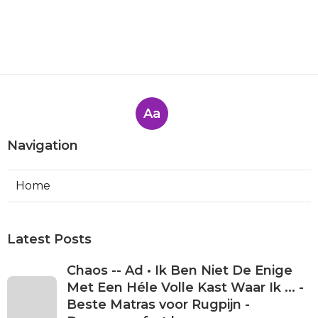
Cement Dekvloer Herstellen En
Verstevigen - Beste Matras voor
Rugpijn - Droomcomfort.be
Published en
5 min read
Huis & Tuin — Nieuws Over
Wonen En Tuin - Beste Matras
voor Rugpijn - Droomcomfort.be
Published en
5 min read
Aa