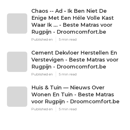
Share us on...
Facebook
X
Pinterest
Email
Latest Posts
Chaos -- Ad • Ik Ben Niet De
Enige Met Een Héle Volle Kast
Waar Ik ... - Beste Matras voor
Rugpijn - Droomcomfort.be
Published en
5 min read