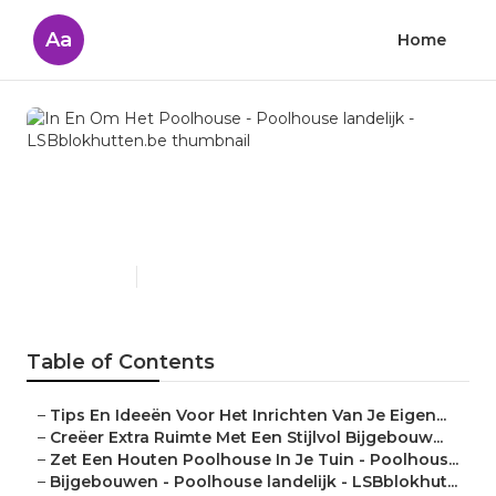
Aa
Home
In En Om Het Poolhouse -
Poolhouse landelijk -
LSBblokhutten.be
Published en
5 min read
Table of Contents
–
Tips En Ideeën Voor Het Inrichten Van Je Eigen...
–
Creëer Extra Ruimte Met Een Stijlvol Bijgebouw...
–
Zet Een Houten Poolhouse In Je Tuin - Poolhous...
–
Bijgebouwen - Poolhouse landelijk - LSBblokhut...