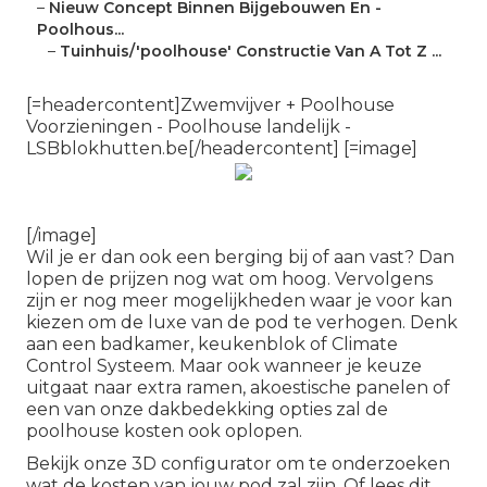
–
Nieuw Concept Binnen Bijgebouwen En -
Poolhous...
–
Tuinhuis/'poolhouse' Constructie Van A Tot Z ...
[=headercontent]Zwemvijver + Poolhouse
Voorzieningen - Poolhouse landelijk -
LSBblokhutten.be[/headercontent] [=image]
[/image]
Wil je er dan ook een berging bij of aan vast? Dan
lopen de prijzen nog wat om hoog. Vervolgens
zijn er nog meer mogelijkheden waar je voor kan
kiezen om de luxe van de pod te verhogen. Denk
aan een badkamer, keukenblok of Climate
Control Systeem. Maar ook wanneer je keuze
uitgaat naar extra ramen, akoestische panelen of
een van onze dakbedekking opties zal de
poolhouse kosten ook oplopen.
Bekijk onze
3D configurator
om te onderzoeken
wat de kosten van jouw pod zal zijn. Of lees
dit