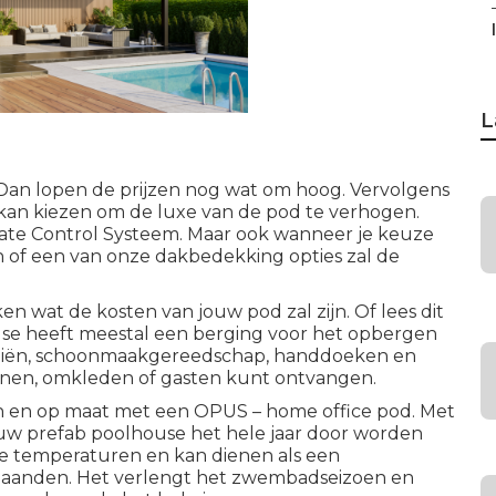
L
? Dan lopen de prijzen nog wat om hoog. Vervolgens
 kan kiezen om de luxe van de pod te verhogen.
te Control Systeem. Maar ook wanneer je keuze
n of een van onze dakbedekking opties zal de
n wat de kosten van jouw pod zal zijn. Of lees
dit
use heeft meestal een berging voor het opbergen
liën, schoonmaakgereedschap, handdoeken en
annen, omkleden of gasten kunt ontvangen.
 en op maat met een OPUS – home office pod. Met
w prefab poolhouse het hele jaar door worden
e temperaturen en kan dienen als een
rmaanden. Het verlengt het zwembadseizoen en