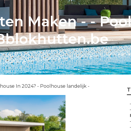
ten Maken - - Poo
SBblokhutten.be
house In 2024? - Poolhouse landelijk -
T