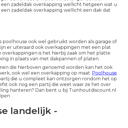
is een zadeldak overkapping wellicht hetgeen wat u
t een
zadeldak overkapping
wellicht een dak dat
ls poolhouse ook wel gebruikt worden als garage of
ijn er uiteraard ook
overkappingen met een plat
 overkappingen is het hierbij zaak om het platte
g in plaats van met dakpannen of platen.
ormen die hierboven genoemd worden kan het ook
twerk, ook wel een
overkapping op maat
.
Poolhouse
artij die u compleet kan ontzorgen rondom het op
fst ook nog een partij die weet waar ze het over
lling hanteren? Dan bent u bij Tuinhoutdiscount.nl
elpen
e landelijk -