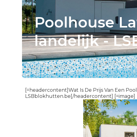
Poolhouse La
landelijk - L
Published en
5 min read
[=headercontent]Wat Is De Prijs Van Een Pool
LSBblokhutten.be[/headercontent] [=image]