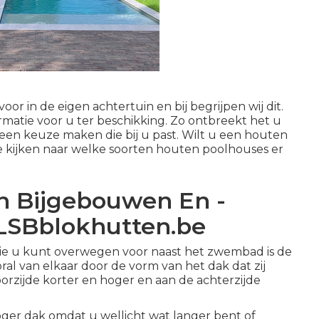
or in de eigen achtertuin en bij begrijpen wij dit.
rmatie voor u ter beschikking. Zo ontbreekt het u
een keuze maken die bij u past. Wilt u een houten
e kijken naar welke soorten houten poolhouses er
n Bijgebouwen En -
 LSBblokhutten.be
n die u kunt overwegen voor naast het zwembad is de
al van elkaar door de vorm van het dak dat zij
oorzijde korter en hoger en aan de achterzijde
oger dak omdat u wellicht wat langer bent of