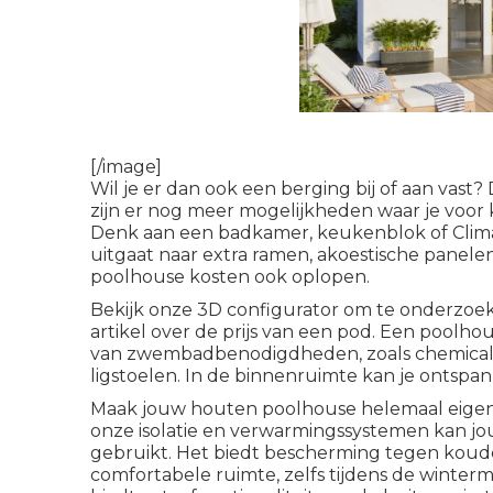
[/image]
Wil je er dan ook een berging bij of aan vast
zijn er nog meer mogelijkheden waar je voor
Denk aan een badkamer, keukenblok of Clima
uitgaat naar extra ramen, akoestische panele
poolhouse kosten ook oplopen.
Bekijk onze
3D configurator
om te onderzoeke
artikel
over de prijs van een pod. Een poolho
van zwembadbenodigdheden, zoals chemica
ligstoelen. In de binnenruimte kan je ontsp
Maak jouw houten poolhouse helemaal eigen
onze
isolatie
en verwarmingssystemen kan jou
gebruikt. Het biedt bescherming tegen koud
comfortabele ruimte, zelfs tijdens de winte