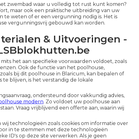
ij het zwembad waar u volledig tot rust kunt komen?
ort, maar ook een praktische uitbreiding van uw
n te weten of er een vergunning nodig is. Het is
use
vergunningsvrij gebouwd kan worden.
terialen & Uitvoeringen -
 LSBblokhutten.be
, mits het aan specifieke voorwaarden voldoet, zoals
enzen. Ook de functie van het poolhouse,
zoals bij
dit poolhouse in Blaricum
, kan bepalen of
e blijven, is het verstandig de lokale
ningsaanvraag, ondersteund door vakkundig advies,
oolhouse modern
. Zo voldoet uw poolhouse aan
 staan. Vraag vrijblijvend een
offerte
aan, waarin wij
wij technologieën zoals cookies om informatie over
 Door in te stemmen met deze technologieën
ke ID's op deze site verwerken. Als je geen