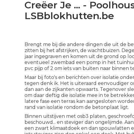
Creëer Je ... - Poolhous
LSBblokhutten.be
Brengt me bij die andere dingen die uit de
zitten bij het afstrijken, de wachtbuizen. D
jaar ingegraven en komen uit de grond op loca
eventueel zwembad een pomp in het tuinhuis wi
pvc pijp of 2 om iets van buiten naar binnen 
Maar bij foto's en berichten over isolatie on
tegen denk ik. Het is uiteraard eenvoudiger 
dan aan de zijkanten opwaarts. Tegenover sle
om daar deftig die isolatie mee in te betrekke
latere fase een terras kan aangesloten worde
rand van isolatie rondom de betonplaat ligt.
Binnen uitstijven met osb3 platen, geschroefd
beschouwd... en steviger dan ongelijmde. Aan
een zwart klimaatdoek en dan spouwlatten er