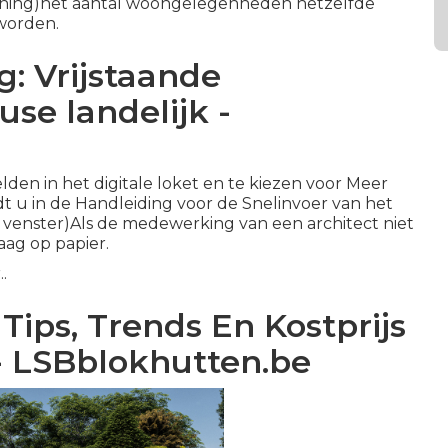
 woning)het aantal woongelegenheden hetzelfde
worden.
: Vrijstaande
se landelijk -
en in het digitale loket en te kiezen voor Meer
dt u in de
Handleiding voor de Snelinvoer van het
 venster)
Als de medewerking van een architect niet
aag op papier.
r
..
Tips, Trends En Kostprijs
 - LSBblokhutten.be