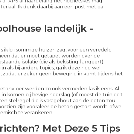
PS of XPS al naargelang het nog ietskes mag
eriaal. Ik denk daarbij aan een post met oa
olhouse landelijk -
s ik bij sommige huizen zag, voor een veredeld
 meen dat er moet getapet worden over de
aande isolatie (die als bekisting fungeert).
ijn als bij andere topics, ga ik deze nog wel
, zodat er zeker geen beweging in komt tijdens het
tonvloer werden zo ook vermeden las ik eens. Al
 in komen bij hevige neerslag (of moest de tuin ooit
n stelregel die is vastgebout aan de beton zou
orzien zijn vooraleer de beton gestort wordt, ofwel
emisch te verankeren.
richten? Met Deze 5 Tips