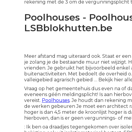
rekening met de 3 om de vergunningsplicht t
Poolhouses - Poolhous
LSBblokhutten.be
Meer afstand mag uiteraard ook. Staat er ee
je zolang je de bestaande muur niet wijzigt. 
vrienden. Je gebruikt het bijvoorbeeld enkel 
buitenactiviteiten. Met bedoelt de overheid 
valleigebied agrarisch gebied … Bekijk hier
all
Vraag op het gemeentehuis dus even na of dat h
eveneens géén meldingsplicht! Is aan hierbo
vereist.
Poolhouses
. Je houdt dan rekening m
de werken gebeuren Je moet een architect r
hoger is dan 4,5 meter de kroonlijst hoger is
hierboven, dan is er geen vergunnings- of m
: Ik ben oa draadjes tegengekomen over isole