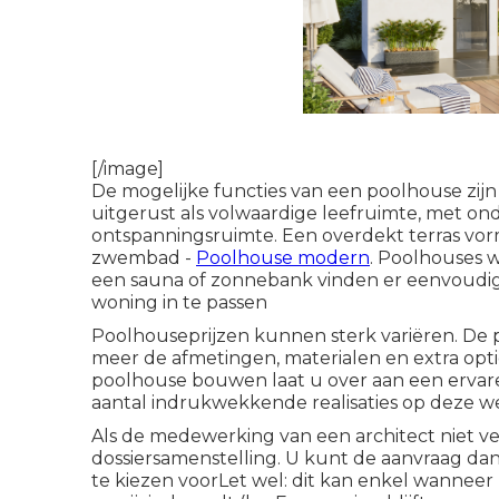
[/image]
De mogelijke functies van een poolhouse zijn
uitgerust als volwaardige leefruimte, met o
ontspanningsruimte. Een overdekt terras vo
zwembad -
Poolhouse modern
. Poolhouses 
een sauna of zonnebank vinden er eenvoudig ee
woning in te passen
Poolhouseprijzen kunnen sterk variëren. De p
meer de afmetingen, materialen en extra opti
poolhouse bouwen laat u over aan een ervare
aantal indrukwekkende realisaties op deze we
Als de medewerking van een architect niet ve
dossiersamenstelling. U kunt de aanvraag dan
te kiezen voorLet wel: dit kan enkel wannee