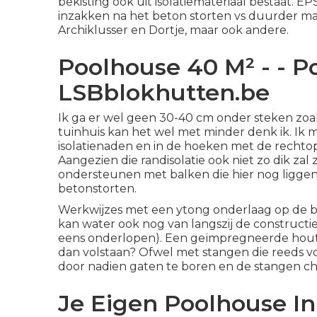
bekisting ook uit isolatiemateriaal bestaat. E
inzakken na het beton storten vs duurder mat
Archiklusser en Dortje, maar ook andere.
Poolhouse 40 M² - - Po
LSBblokhutten.be
Ik ga er wel geen 30-40 cm onder steken zoal
tuinhuis kan het wel met minder denk ik. Ik
isolatienaden en in de hoeken met de rechtopst
Aangezien die randisolatie ook niet zo dik zal z
ondersteunen met balken die hier nog liggen
betonstorten.
Werkwijzes met een ytong onderlaag op de be
kan water ook nog van langszij de constructie
eens onderlopen). Een geïmpregneerde houte
dan volstaan? Ofwel met stangen die reeds vo
door nadien gaten te boren en de stangen ch
Je Eigen Poolhouse In