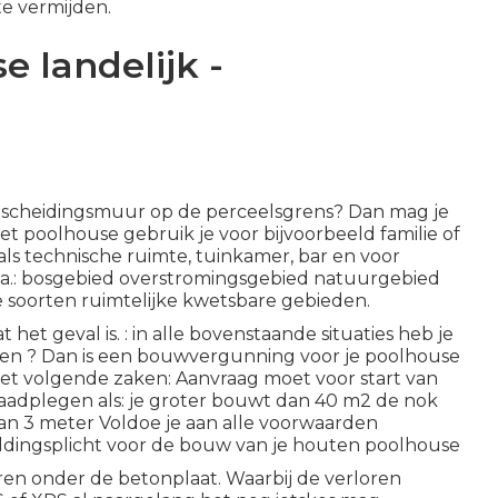
e vermijden.
e landelijk -
n scheidingsmuur op de perceelsgrens? Dan mag je
Het poolhouse gebruik je voor bijvoorbeeld familie of
als technische ruimte, tuinkamer, bar en voor
o.a.: bosgebied overstromingsgebied natuurgebied
e soorten ruimtelijke kwetsbare gebieden
.
et geval is. : in alle bovenstaande situaties heb je
ven ? Dan is een bouwvergunning voor je poolhouse
et volgende zaken: Aanvraag moet voor start van
aadplegen als: je groter bouwt dan 40 m2 de nok
 dan 3 meter Voldoe je aan alle voorwaarden
eldingsplicht voor de bouw van je houten poolhouse
ren onder de betonplaat. Waarbij de verloren