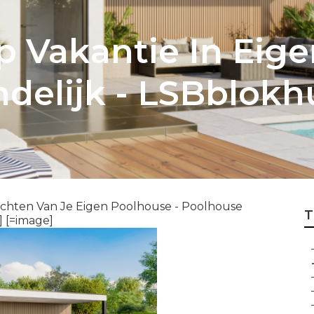
 Vakantie In Eige
delijk - LSBblokh
ichten Van Je Eigen Poolhouse - Poolhouse
T
] [=image]
-