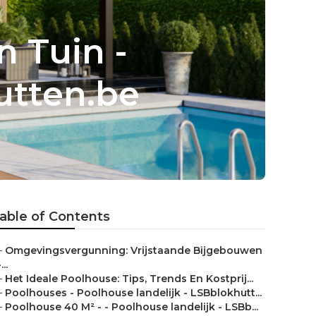
n Tuin -
utten.be
able of Contents
–
Omgevingsvergunning: Vrijstaande Bijgebouwen
...
–
Het Ideale Poolhouse: Tips, Trends En Kostprij...
–
Poolhouses - Poolhouse landelijk - LSBblokhutt...
–
Poolhouse 40 M² - - Poolhouse landelijk - LSBb...