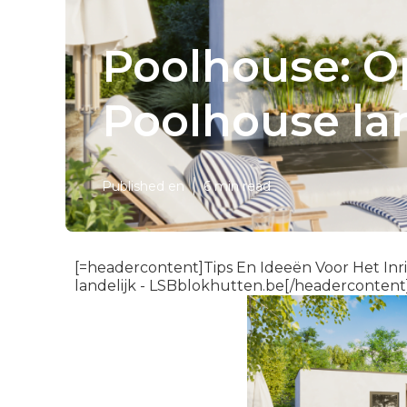
Poolhouse: Op
Poolhouse lan
Published en
6 min read
[=headercontent]Tips En Ideeën Voor Het Inr
landelijk - LSBblokhutten.be[/headercontent