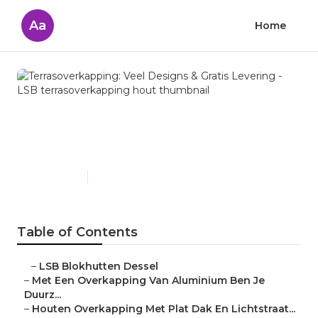
Aa
Home
Terrasoverkapping: Veel
Designs & Gratis Levering -
LSB terrasoverkapping hout
Published en
6 min read
Table of Contents
–
LSB Blokhutten Dessel
–
Met Een Overkapping Van Aluminium Ben Je
Duurz...
–
Houten Overkapping Met Plat Dak En Lichtstraat...