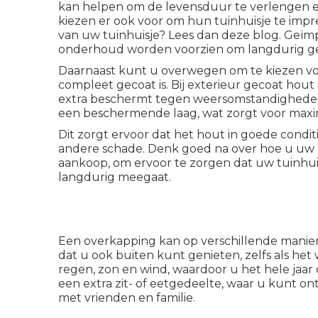
kan helpen om de levensduur te verlengen 
kiezen er ook voor om hun tuinhuisje te imp
van uw tuinhuisje? Lees dan deze
blog.
Geïmp
onderhoud worden voorzien om langdurig ge
Daarnaast kunt u overwegen om te kiezen voor
compleet gecoat is. Bij exterieur gecoat hout
extra beschermt tegen weersomstandigheden.
een beschermende laag, wat zorgt voor max
Dit zorgt ervoor dat het hout in goede condit
andere schade. Denk goed na over hoe u uw h
aankoop, om ervoor te zorgen dat uw tuinhuisj
langdurig meegaat.
Een overkapping kan op verschillende manier
dat u ook buiten kunt genieten, zelfs als het
regen, zon en wind, waardoor u het hele jaar
een extra zit- of eetgedeelte, waar u kunt 
met vrienden en familie.