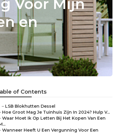
g Voor Mijn
en en
able of Contents
–
LSB Blokhutten Dessel
–
Hoe Groot Mag Je Tuinhuis Zijn In 2024? Hulp V...
–
Waar Moet Ik Op Letten Bij Het Kopen Van Een
M...
–
Wanneer Heeft U Een Vergunning Voor Een