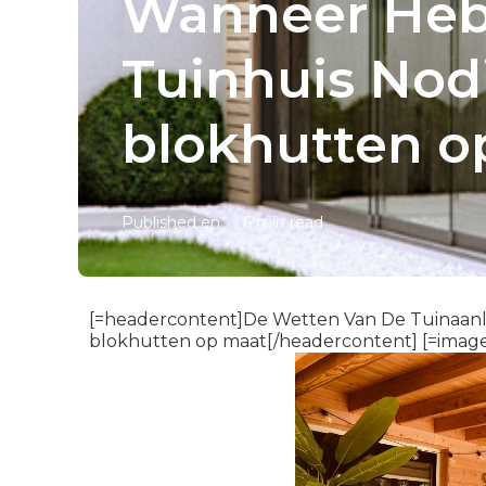
Wanneer Heb 
Tuinhuis Nod
blokhutten o
Published en
6 min read
[=headercontent]De Wetten Van De Tuinaanle
blokhutten op maat[/headercontent] [=imag