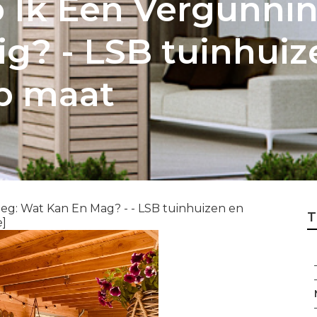
Ik Een Vergunnin
ig? - LSB tuinhuiz
p maat
g: Wat Kan En Mag? - - LSB tuinhuizen en
T
e]