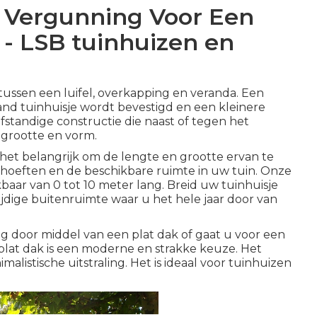
 Vergunning Voor Een
. - LSB tuinhuizen en
 tussen een luifel, overkapping en veranda.
Een
and tuinhuisje wordt bevestigd en een kleinere
fstandige constructie die naast of tegen het
n grootte en vorm.
s het belangrijk om de lengte en grootte ervan te
ehoeften en de beschikbare ruimte in uw tuin. Onze
ikbaar van 0 tot 10 meter lang. Breid uw tuinhuisje
jdige buitenruimte waar u het hele jaar door van
ng door middel van een plat dak of gaat u voor een
lat dak is een moderne en strakke keuze. Het
listische uitstraling. Het is ideaal voor tuinhuizen